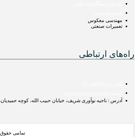
طراحی دستگاه‌های خاص
هوش مصنوعی
مهندسی معکوس
تعمیرات صنعتی
راه‌های ارتباطی
تلفن : 66039912-021
ایمیل : info@semitech-co.com
آدرس : ناحیه نوآوری شریف، خیابان حبیب الله، کوچه حمیدیان، پلاک ۴، 
تمامی حقوق مادی